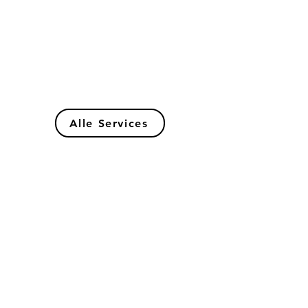
– wir veredeln Textilien mit
hochwertigem Flock- und Flexdruck.
Stickservice:
Exklusive und langlebige
Bestickung von Textilien für Teams,
Vereine oder Firmen – individuell nach
euren Wünschen.
Alle Services
Vereine