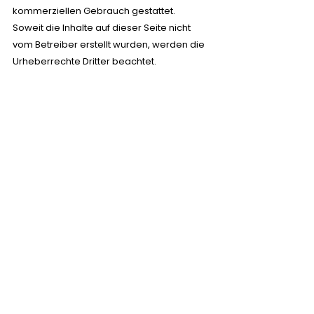
kommerziellen Gebrauch gestattet.
Soweit die Inhalte auf dieser Seite nicht
vom Betreiber erstellt wurden, werden die
Urheberrechte Dritter beachtet.
Insbesondere werden Inhalte Dritter als
solche gekennzeichnet. Sollten Sie
trotzdem auf eine Urheberrechtsverletzung
aufmerksam werden, bitten wir um einen
entsprechenden Hinweis. Bei
Bekanntwerden von Rechtsverletzungen
werden wir derartige Inhalte umgehend
entfernen.
Bildrechte:
Bilder von externen Anbietern
pexels-pixabay-47356; pexels-pixabay-
47730;
pexels-jeshoots-com-147458-7432;
pexels-shvetsa-5069143;